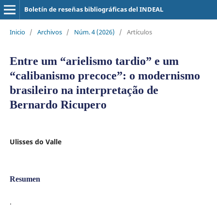
Boletín de reseñas bibliográficas del INDEAL
Inicio
/
Archivos
/
Núm. 4 (2026)
/
Artículos
Entre um “arielismo tardio” e um
“calibanismo precoce”: o modernismo
brasileiro na interpretação de
Bernardo Ricupero
Ulisses do Valle
Resumen
.