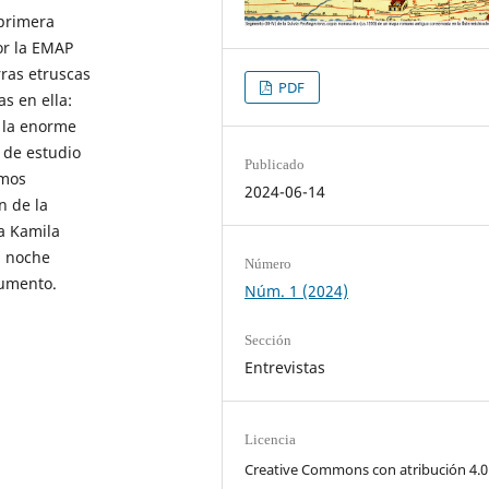
 primera
or la EMAP
rras etruscas
PDF
s en ella:
y la enorme
 de estudio
Publicado
amos
2024-06-14
n de la
 a Kamila
a noche
Número
rumento.
Núm. 1 (2024)
Sección
Entrevistas
Licencia
Creative Commons con atribución 4.0