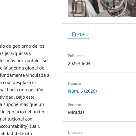
PDF
elo de gobierno de los
as jerárquicas y
Publicado
des más horizontales se
2026-06-04
de la agenda global de
ofundamente vinculada a
a cual desplaza el
Número
onal hacia una gestión
Núm. 6 (2026)
tividad. Bajo este
nza supone más que un
Sección
de ejercicio del poder
Miradas
stitucional con
countability) (Ball,
Licencia
ilidad del éxito