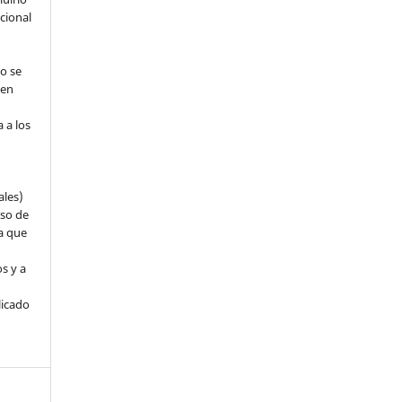
ucional
jo se
 en
 a los
ales)
eso de
ya que
s y a
a
licado