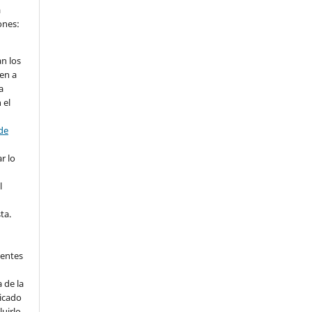
a
ones:
n los
en a
a
 el
 de
r lo
l
ta.
ientes
 de la
licado
luirlo