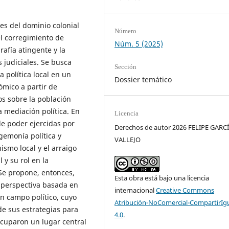
les del dominio colonial
Número
el corregimiento de
Núm. 5 (2025)
rafía atingente y la
 judiciales. Se busca
Sección
a política local en un
Dossier temático
ómico a partir de
os sobre la población
 mediación política. En
Licencia
de poder ejercidas por
Derechos de autor 2026 FELIPE GARC
gemonía política y
VALLEJO
nismo local y el arraigo
 y su rol en la
 Se propone, entonces,
Esta obra está bajo una licencia
 perspectiva basada en
internacional
Creative Commons
un campo político, cuyo
Atribución-NoComercial-CompartirIg
de sus estrategias para
4.0
.
ocuparon un lugar central