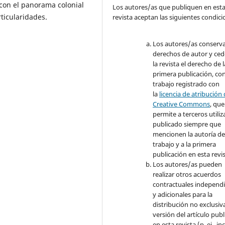
a con el panorama colonial
Los autores/as que publiquen en est
ticularidades.
revista aceptan las siguientes condici
Los autores/as conserva
derechos de autor y ced
la revista el derecho de l
primera publicación, con
trabajo registrado con
la
licencia de atribución
Creative Commons
, que
permite a terceros utiliza
publicado siempre que
mencionen la autoría de
trabajo y a la primera
publicación en esta revis
Los autores/as pueden
realizar otros acuerdos
contractuales independ
y adicionales para la
distribución no exclusiva
versión del artículo pub
en esta revista (p. ej., inc