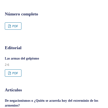
Número completo
PDF
Editorial
Las armas del golpismo
2-6
PDF
Artículos
De negacionismos o ¿Quién se acuerda hoy del exterminio de los
armenios?