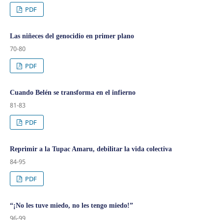
PDF
Las niñeces del genocidio en primer plano
70-80
PDF
Cuando Belén se transforma en el infierno
81-83
PDF
Reprimir a la Tupac Amaru, debilitar la vida colectiva
84-95
PDF
“¡No les tuve miedo, no les tengo miedo!”
96-99