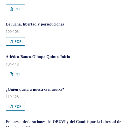
PDF
De lucha, libertad y persecuciones
100-103
PDF
Atlético-Banco-Olimpo Quinto Juicio
104-118
PDF
¿Quién duela a nuestrxs muertxs?
119-128
PDF
Enlaces a declaraciones del OBUVI y del Comité por la Libertad de