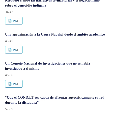
Resquebrajando las narrativas civilizatorias y el negacionismo
sobre el genocidio indígena
34-42
PDF
Una aproximación a la Causa Napalpí desde el ámbito académico
43-45
PDF
Un Consejo Nacional de Investigaciones que no se había
investigado a sí mismo
46-56
PDF
“Que el CONICET sea capaz de afrontar autocríticamente su rol
durante la dictadura”
57-69