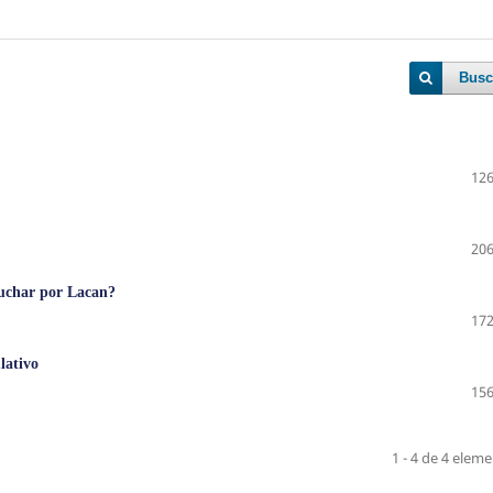
Busc
126
206
 luchar por Lacan?
172
lativo
156
1 - 4 de 4 elem