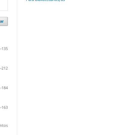
ar
-135
-212
-184
-163
entos